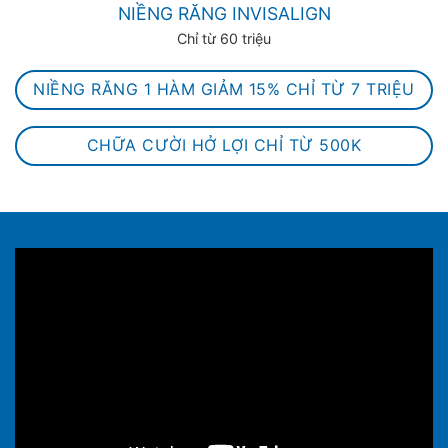
NIỀNG RĂNG INVISALIGN
Chỉ từ 60 triệu
NIỀNG RĂNG 1 HÀM GIẢM 15% CHỈ TỪ 7 TRIỆU
CHỮA CƯỜI HỞ LỢI CHỈ TỪ 500K