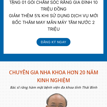
TẶNG 01 GÓI CHĂM SÓC RĂNG GIA ĐÌNH 10
TRIỆU ĐỒNG
GIẢM THÊM 5% KHI SỬ DỤNG DỊCH VỤ MỚI
BỐC THĂM MAY MẮN MÁY TĂM NƯỚC 2
TRIỆU
ĐĂNG KÝ NGAY
CHUYÊN GIA NHA KHOA HƠN 20 NĂM
KINH NGHIỆM
Bác sĩ răng hàm mặt bệnh viện đa khoa tỉnh Thái Bình