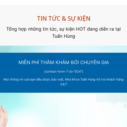
TIN TỨC & SỰ KIỆN
Tổng hợp những tin tức, sự kiện HOT đang diễn ra tại
Tuấn Hùng
MIỄN PHÍ THĂM KHÁM BỞI CHUYÊN GIA
[contact-form-7 id=”624″]
Mọi thông tin của bạn đều được bảo mật, Nha Khoa Tuấn Hùng hỗ trợ khách hàng
24/7