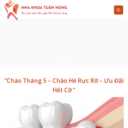
Skip
to
content
“Chào Tháng 5 – Chào Hè Rực Rỡ – Ưu Đãi
Hết Cỡ “